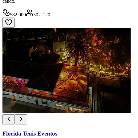
cálido.
$
82,000
30
a
120
Florida Tenis Eventos