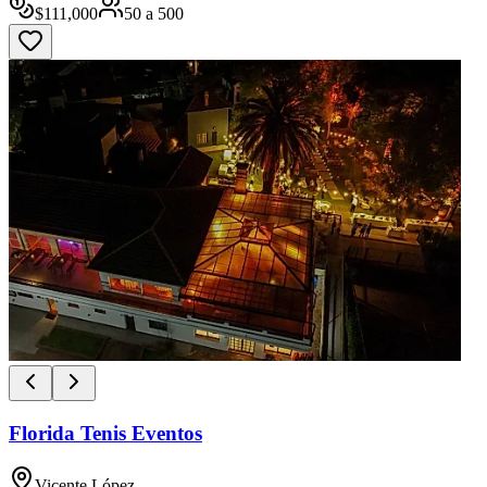
$
111,000
50
a
500
Florida Tenis Eventos
Vicente López