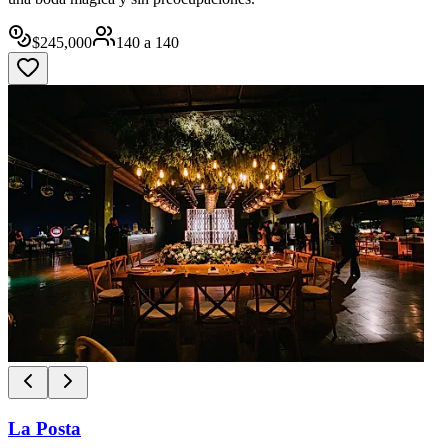
$
245,000
140
a
140
La Posta