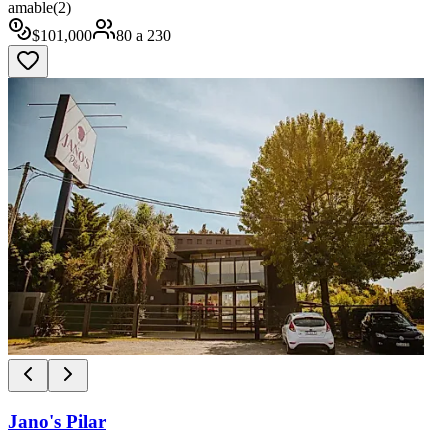
amable
(
2
)
$
101,000
80
a
230
Jano's Pilar