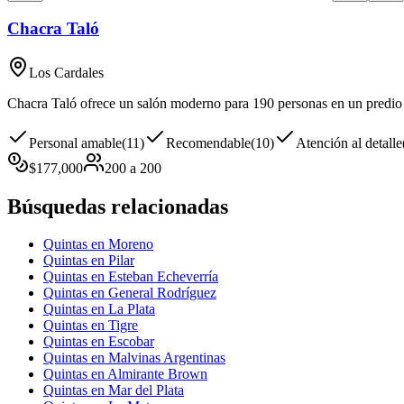
Chacra Taló
Los Cardales
Chacra Taló ofrece un salón moderno para 190 personas en un predio d
Personal amable
(
11
)
Recomendable
(
10
)
Atención al detalle
$
177,000
200
a
200
Búsquedas relacionadas
Quintas en Moreno
Quintas en Pilar
Quintas en Esteban Echeverría
Quintas en General Rodríguez
Quintas en La Plata
Quintas en Tigre
Quintas en Escobar
Quintas en Malvinas Argentinas
Quintas en Almirante Brown
Quintas en Mar del Plata