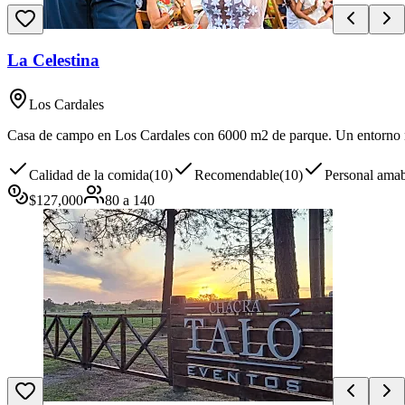
La Celestina
Los Cardales
Casa de campo en Los Cardales con 6000 m2 de parque. Un entorno nat
Calidad de la comida
(
10
)
Recomendable
(
10
)
Personal ama
$
127,000
80
a
140