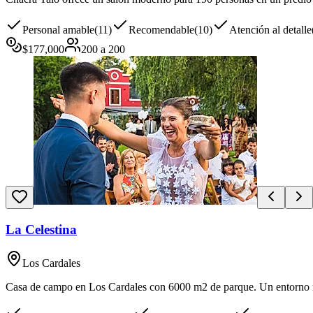
Personal amable
(
11
)
Recomendable
(
10
)
Atención al detalle
$
177,000
200
a
200
La Celestina
Los Cardales
Casa de campo en Los Cardales con 6000 m2 de parque. Un entorno nat