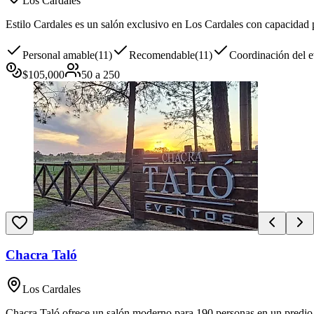
Los Cardales
Estilo Cardales es un salón exclusivo en Los Cardales con capacidad pa
Personal amable
(
11
)
Recomendable
(
11
)
Coordinación del 
$
105,000
50
a
250
Chacra Taló
Los Cardales
Chacra Taló ofrece un salón moderno para 190 personas en un predio d