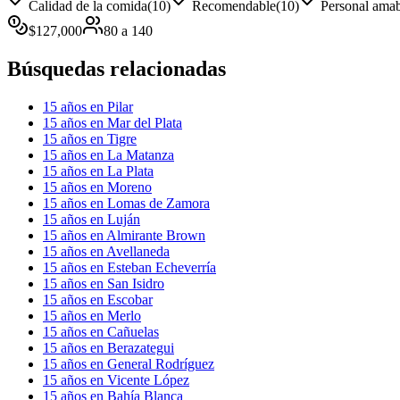
Calidad de la comida
(
10
)
Recomendable
(
10
)
Personal ama
$
127,000
80
a
140
Búsquedas relacionadas
15 años en Pilar
15 años en Mar del Plata
15 años en Tigre
15 años en La Matanza
15 años en La Plata
15 años en Moreno
15 años en Lomas de Zamora
15 años en Luján
15 años en Almirante Brown
15 años en Avellaneda
15 años en Esteban Echeverría
15 años en San Isidro
15 años en Escobar
15 años en Merlo
15 años en Cañuelas
15 años en Berazategui
15 años en General Rodríguez
15 años en Vicente López
15 años en Bahía Blanca