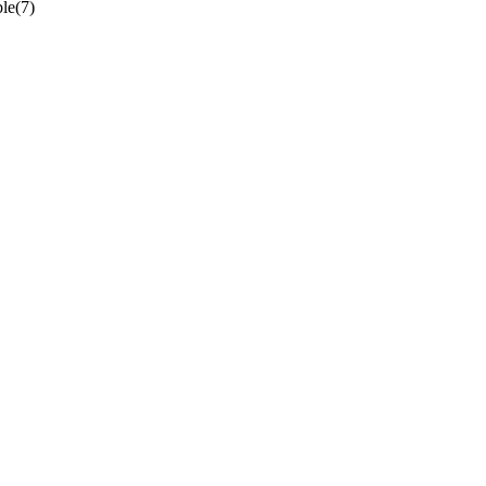
ble
(
7
)