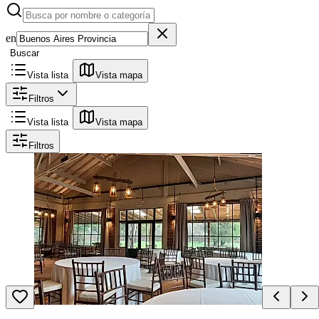
en
Buscar
Vista lista
Vista mapa
Filtros
Vista lista
Vista mapa
Filtros