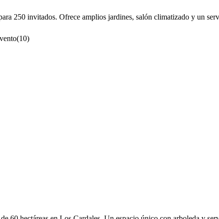
ra 250 invitados. Ofrece amplios jardines, salón climatizado y un servi
evento
(
10
)
e 60 hectáreas en Los Cardales. Un espacio único con arboleda y servic