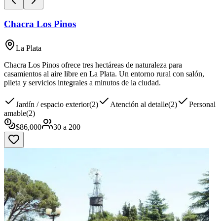
Chacra Los Pinos
La Plata
Chacra Los Pinos ofrece tres hectáreas de naturaleza para
casamientos al aire libre en La Plata. Un entorno rural con salón,
pileta y servicios integrales a minutos de la ciudad.
Jardín / espacio exterior
(
2
)
Atención al detalle
(
2
)
Personal
amable
(
2
)
$
86,000
30
a
200