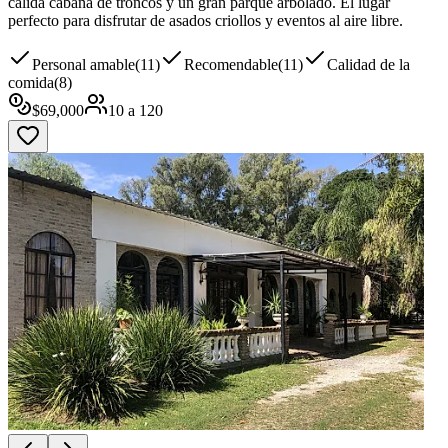
cálida cabaña de troncos y un gran parque arbolado. El lugar
perfecto para disfrutar de asados criollos y eventos al aire libre.
Personal amable
(
11
)
Recomendable
(
11
)
Calidad de la
comida
(
8
)
$
69,000
10
a
120