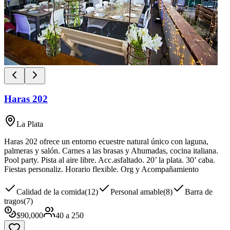
Haras 202
La Plata
Haras 202 ofrece un entorno ecuestre natural único con laguna,
palmeras y salón. Carnes a las brasas y Ahumadas, cocina italiana.
Pool party. Pista al aire libre. Acc.asfaltado. 20’ la plata. 30’ caba.
Fiestas personaliz. Horario flexible. Org y Acompañamiento
Calidad de la comida
(
12
)
Personal amable
(
8
)
Barra de
tragos
(
7
)
$
90,000
40
a
250