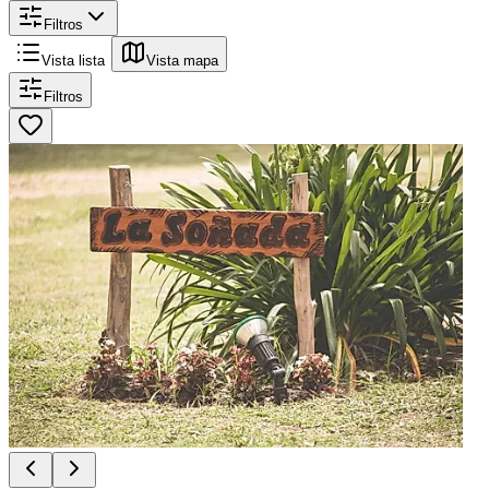
Filtros
Vista lista
Vista mapa
Filtros