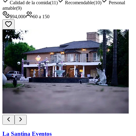
Calidad de la comida
(
11
)
Recomendable
(
10
)
Personal
amable
(
9
)
$
94,000
60
a
150
La Santina Eventos