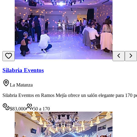
Silabria Eventos
La Matanza
Silabria Eventos en Ramos Mejía ofrece un salón elegante para 170 pe
$
83,000
50
a
170