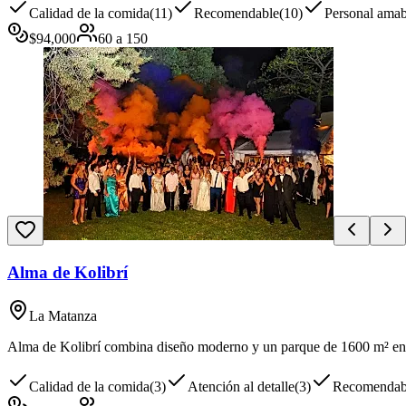
Calidad de la comida
(
11
)
Recomendable
(
10
)
Personal amab
$
94,000
60
a
150
Alma de Kolibrí
La Matanza
Alma de Kolibrí combina diseño moderno y un parque de 1600 m² en Vil
Calidad de la comida
(
3
)
Atención al detalle
(
3
)
Recomendab