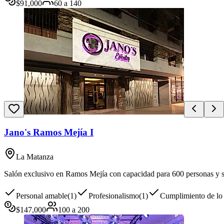
$
91,000
60
a
140
Jano's Ramos Mejía I
La Matanza
Salón exclusivo en Ramos Mejía con capacidad para 600 personas y ser
Personal amable
(
1
)
Profesionalismo
(
1
)
Cumplimiento de lo
$
147,000
100
a
200