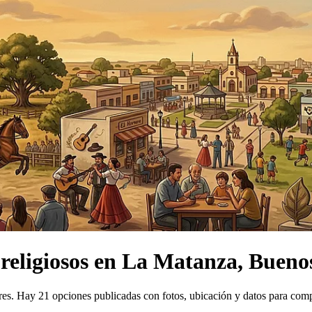
religiosos
en
La Matanza, Buenos
res.
Hay 21 opciones publicadas con fotos, ubicación y datos para comp