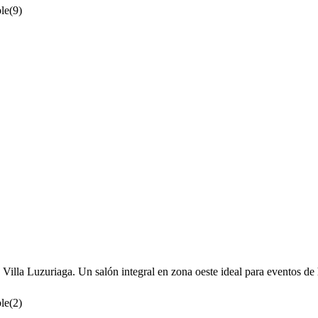
le
(
9
)
la Luzuriaga. Un salón integral en zona oeste ideal para eventos de h
le
(
2
)