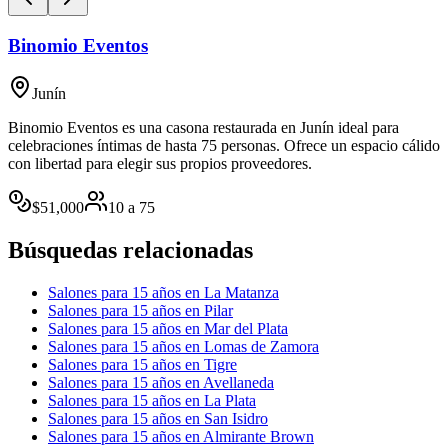
Binomio Eventos
Junín
Binomio Eventos es una casona restaurada en Junín ideal para
celebraciones íntimas de hasta 75 personas. Ofrece un espacio cálido
con libertad para elegir sus propios proveedores.
$
51,000
10
a
75
Búsquedas relacionadas
Salones para 15 años en La Matanza
Salones para 15 años en Pilar
Salones para 15 años en Mar del Plata
Salones para 15 años en Lomas de Zamora
Salones para 15 años en Tigre
Salones para 15 años en Avellaneda
Salones para 15 años en La Plata
Salones para 15 años en San Isidro
Salones para 15 años en Almirante Brown