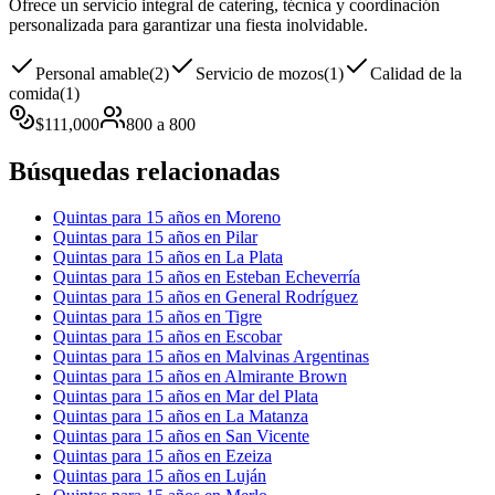
Ofrece un servicio integral de catering, técnica y coordinación
personalizada para garantizar una fiesta inolvidable.
Personal amable
(
2
)
Servicio de mozos
(
1
)
Calidad de la
comida
(
1
)
$
111,000
800
a
800
Búsquedas relacionadas
Quintas para 15 años en Moreno
Quintas para 15 años en Pilar
Quintas para 15 años en La Plata
Quintas para 15 años en Esteban Echeverría
Quintas para 15 años en General Rodríguez
Quintas para 15 años en Tigre
Quintas para 15 años en Escobar
Quintas para 15 años en Malvinas Argentinas
Quintas para 15 años en Almirante Brown
Quintas para 15 años en Mar del Plata
Quintas para 15 años en La Matanza
Quintas para 15 años en San Vicente
Quintas para 15 años en Ezeiza
Quintas para 15 años en Luján