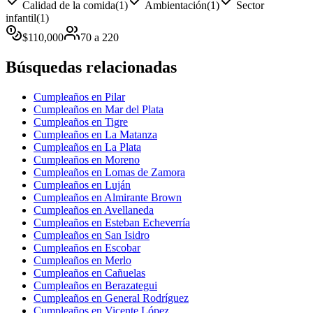
Calidad de la comida
(
1
)
Ambientación
(
1
)
Sector
infantil
(
1
)
$
110,000
70
a
220
Búsquedas relacionadas
Cumpleaños en Pilar
Cumpleaños en Mar del Plata
Cumpleaños en Tigre
Cumpleaños en La Matanza
Cumpleaños en La Plata
Cumpleaños en Moreno
Cumpleaños en Lomas de Zamora
Cumpleaños en Luján
Cumpleaños en Almirante Brown
Cumpleaños en Avellaneda
Cumpleaños en Esteban Echeverría
Cumpleaños en San Isidro
Cumpleaños en Escobar
Cumpleaños en Merlo
Cumpleaños en Cañuelas
Cumpleaños en Berazategui
Cumpleaños en General Rodríguez
Cumpleaños en Vicente López