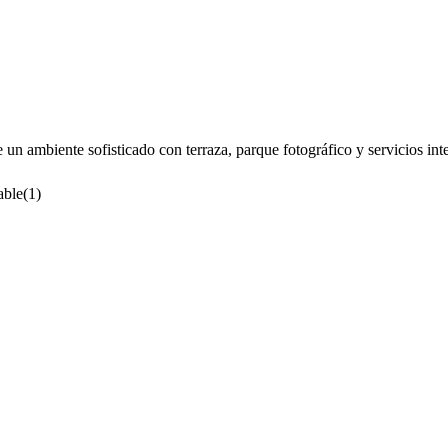
n ambiente sofisticado con terraza, parque fotográfico y servicios int
able
(
1
)