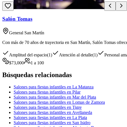
Salón Tomas
General San Martín
Con más de 70 años de trayectoria en San Martín, Salón Tomas ofrece u
Amplitud del espacio
(
1
)
Atención al detalle
(
1
)
Personal am
$
73,000
1
a
100
Búsquedas relacionadas
Salones para fiestas infantiles en La Matanza
Salones para fiestas infantiles en Pilar
Salones para fiestas infantiles en Mar del Plata
Salones para fiestas infantiles en Lomas de Zamora
Salones para fiestas infantiles en Tigre
Salones para fiestas infantiles en Avellaneda
Salones para fiestas infantiles en La Plata
Salones para fiestas infantiles en San Isidro