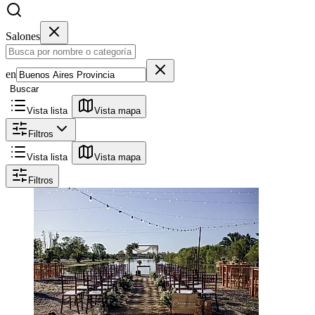
Salones
en
Buscar
Vista lista
Vista mapa
Filtros
Vista lista
Vista mapa
Filtros