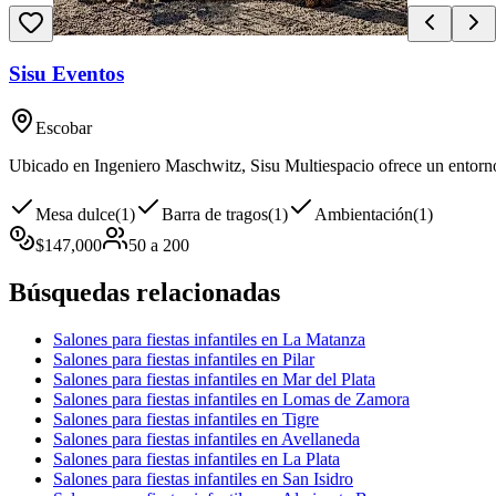
Sisu Eventos
Escobar
Ubicado en Ingeniero Maschwitz, Sisu Multiespacio ofrece un entorno 
Mesa dulce
(
1
)
Barra de tragos
(
1
)
Ambientación
(
1
)
$
147,000
50
a
200
Búsquedas relacionadas
Salones para fiestas infantiles en La Matanza
Salones para fiestas infantiles en Pilar
Salones para fiestas infantiles en Mar del Plata
Salones para fiestas infantiles en Lomas de Zamora
Salones para fiestas infantiles en Tigre
Salones para fiestas infantiles en Avellaneda
Salones para fiestas infantiles en La Plata
Salones para fiestas infantiles en San Isidro