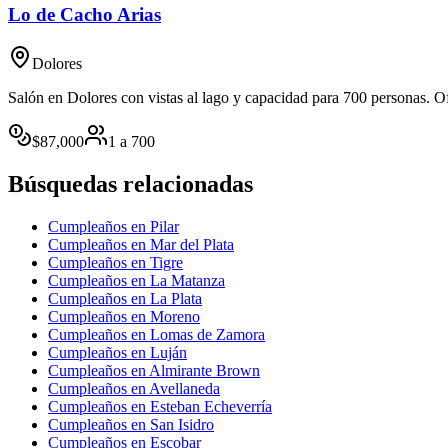
Lo de Cacho Arias
Dolores
Salón en Dolores con vistas al lago y capacidad para 700 personas. Of
$
87,000
1
a
700
Búsquedas relacionadas
Cumpleaños en Pilar
Cumpleaños en Mar del Plata
Cumpleaños en Tigre
Cumpleaños en La Matanza
Cumpleaños en La Plata
Cumpleaños en Moreno
Cumpleaños en Lomas de Zamora
Cumpleaños en Luján
Cumpleaños en Almirante Brown
Cumpleaños en Avellaneda
Cumpleaños en Esteban Echeverría
Cumpleaños en San Isidro
Cumpleaños en Escobar