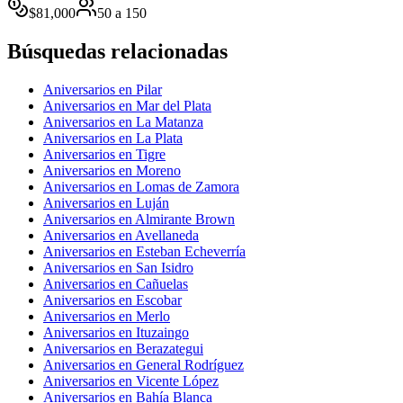
$
81,000
50
a
150
Búsquedas relacionadas
Aniversarios en Pilar
Aniversarios en Mar del Plata
Aniversarios en La Matanza
Aniversarios en La Plata
Aniversarios en Tigre
Aniversarios en Moreno
Aniversarios en Lomas de Zamora
Aniversarios en Luján
Aniversarios en Almirante Brown
Aniversarios en Avellaneda
Aniversarios en Esteban Echeverría
Aniversarios en San Isidro
Aniversarios en Cañuelas
Aniversarios en Escobar
Aniversarios en Merlo
Aniversarios en Ituzaingo
Aniversarios en Berazategui
Aniversarios en General Rodríguez
Aniversarios en Vicente López
Aniversarios en Bahía Blanca