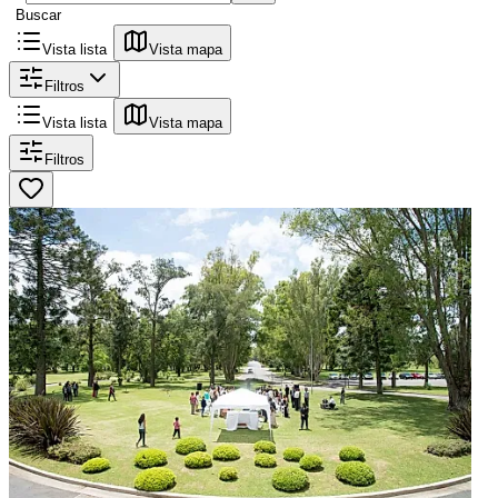
Buscar
Vista lista
Vista mapa
Filtros
Vista lista
Vista mapa
Filtros