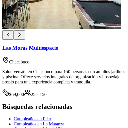
Las Moras Multiespacio
Chacabuco
Salón versátil en Chacabuco para 150 personas con amplios jardines
y piscina. Ofrece servicios integrales de organización y hospedaje
propio para una experiencia completa y tranquila.
$
69,000
25
a
150
Búsquedas relacionadas
Cumpleaños en Pilar
Cumpleaños en La Matanza