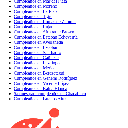
Cumpleaños en Mar del Plata
Cumpleaños en Moreno
Cumpleaños en La Plata
Cumpleaños en Tigre
Cumpleaños en Lomas de Zamora
Cumpleaños en Luján
Cumpleaños en Almirante Brown
Cumpleaños en Esteban Echeverría
Cumpleaños en Avellaneda
Cumpleaños en Escobar
Cumpleaños en San Isidro
Cumpleaños en Cañuelas
Cumpleaños en Ituzaingo
Cumpleaños en Merlo
Cumpleaños en Berazategui
Cumpleaños en General Rodríguez
Cumpleaños en Vicente López
Cumpleaños en Bahía Blanca
Salones para cumpleaños en Chacabuco
Cumpleaños en Buenos Aires