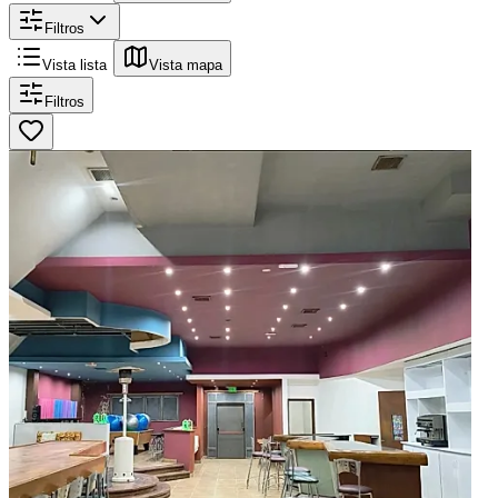
Filtros
Vista lista
Vista mapa
Filtros