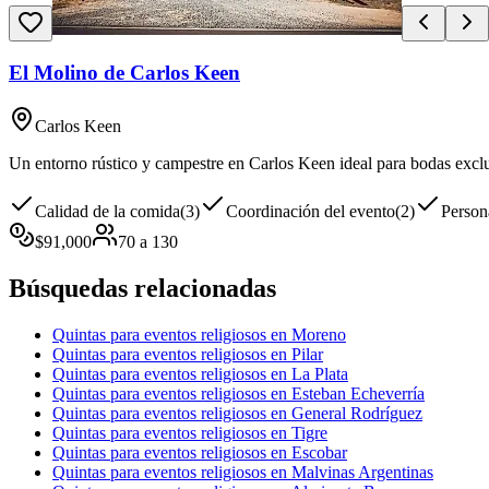
El Molino de Carlos Keen
Carlos Keen
Un entorno rústico y campestre en Carlos Keen ideal para bodas exclus
Calidad de la comida
(
3
)
Coordinación del evento
(
2
)
Person
$
91,000
70
a
130
Búsquedas relacionadas
Quintas para eventos religiosos en Moreno
Quintas para eventos religiosos en Pilar
Quintas para eventos religiosos en La Plata
Quintas para eventos religiosos en Esteban Echeverría
Quintas para eventos religiosos en General Rodríguez
Quintas para eventos religiosos en Tigre
Quintas para eventos religiosos en Escobar
Quintas para eventos religiosos en Malvinas Argentinas