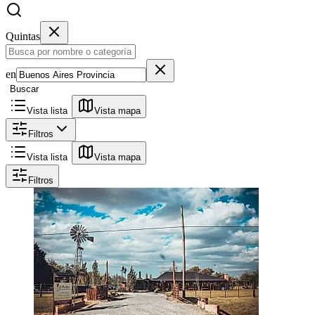
Quintas
en
Buscar
Vista lista
Vista mapa
Filtros
Vista lista
Vista mapa
Filtros