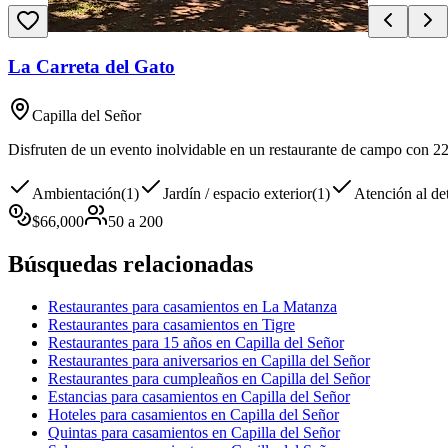
La Carreta del Gato
Capilla del Señor
Disfruten de un evento inolvidable en un restaurante de campo con 22 h
Ambientación
(
1
)
Jardín / espacio exterior
(
1
)
Atención al det
$
66,000
50
a
200
Búsquedas relacionadas
Restaurantes para casamientos en La Matanza
Restaurantes para casamientos en Tigre
Restaurantes para 15 años en Capilla del Señor
Restaurantes para aniversarios en Capilla del Señor
Restaurantes para cumpleaños en Capilla del Señor
Estancias para casamientos en Capilla del Señor
Hoteles para casamientos en Capilla del Señor
Quintas para casamientos en Capilla del Señor