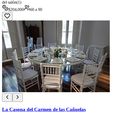
del salón
(
1
)
$
204,000
60
a
90
La Casona del Carmen de las Cañuelas