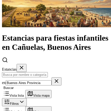
Estancias
para fiestas infantiles
en
Cañuelas, Buenos Aires
Estancias
en
Buscar
Vista lista
Vista mapa
Filtros