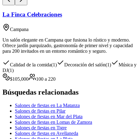
La Finca Celebraciones
Campana
Un salón elegante en Campana que fusiona lo rústico y moderno.
Ofrece jardín parquizado, gastronomía de primer nivel y capacidad
para 200 invitados en un entorno romántico y seguro.
Calidad de la comida
(
1
)
Decoración del salón
(
1
)
Música y
DJ
(
1
)
$
105,000
100
a
220
Búsquedas relacionadas
Salones de fiestas en La Matanza
Salones de fiestas en Pilar
Salones de fiestas en Mar del Plata
Salones de fiestas en Lomas de Zamora
Salones de fiestas en Tigre
Salones de fiestas en Avellaneda
Salones de fiestas en La Plata