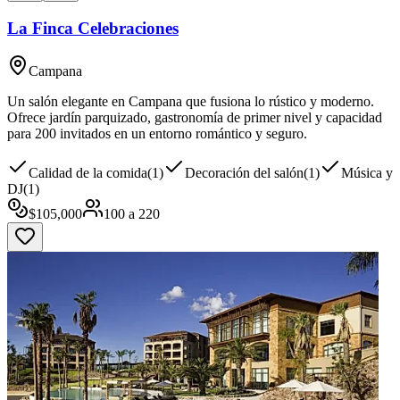
La Finca Celebraciones
Campana
Un salón elegante en Campana que fusiona lo rústico y moderno.
Ofrece jardín parquizado, gastronomía de primer nivel y capacidad
para 200 invitados en un entorno romántico y seguro.
Calidad de la comida
(
1
)
Decoración del salón
(
1
)
Música y
DJ
(
1
)
$
105,000
100
a
220