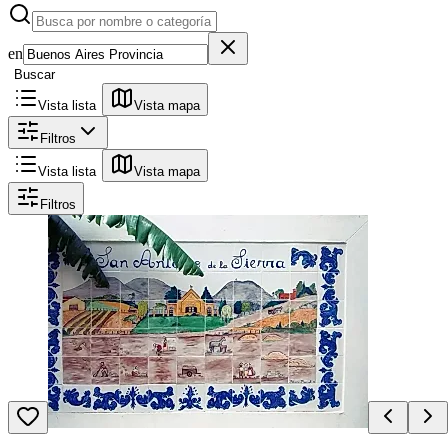
en
Buscar
Vista lista
Vista mapa
Filtros
Vista lista
Vista mapa
Filtros