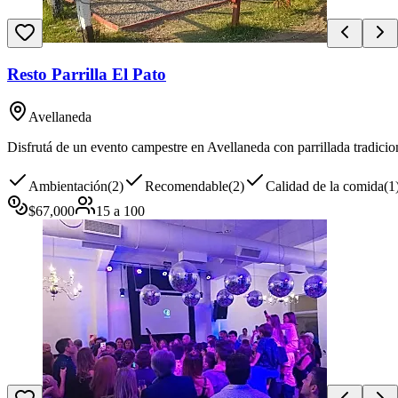
Resto Parrilla El Pato
Avellaneda
Disfrutá de un evento campestre en Avellaneda con parrillada tradicion
Ambientación
(
2
)
Recomendable
(
2
)
Calidad de la comida
(
1
$
67,000
15
a
100