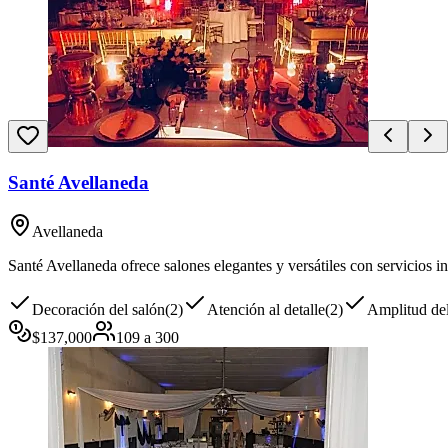
Santé Avellaneda
Avellaneda
Santé Avellaneda ofrece salones elegantes y versátiles con servicios i
Decoración del salón
(
2
)
Atención al detalle
(
2
)
Amplitud del
$
137,000
109
a
300