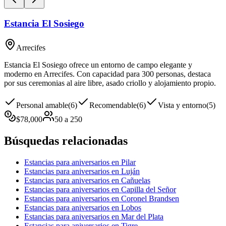
Estancia El Sosiego
Arrecifes
Estancia El Sosiego ofrece un entorno de campo elegante y
moderno en Arrecifes. Con capacidad para 300 personas, destaca
por sus ceremonias al aire libre, asado criollo y alojamiento propio.
Personal amable
(
6
)
Recomendable
(
6
)
Vista y entorno
(
5
)
$
78,000
50
a
250
Búsquedas relacionadas
Estancias para aniversarios en Pilar
Estancias para aniversarios en Luján
Estancias para aniversarios en Cañuelas
Estancias para aniversarios en Capilla del Señor
Estancias para aniversarios en Coronel Brandsen
Estancias para aniversarios en Lobos
Estancias para aniversarios en Mar del Plata
Estancias para aniversarios en Tigre