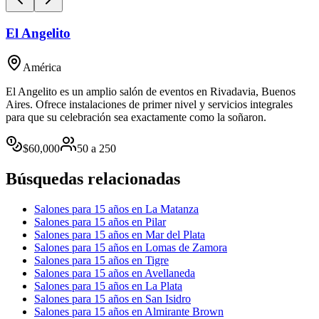
El Angelito
América
El Angelito es un amplio salón de eventos en Rivadavia, Buenos
Aires. Ofrece instalaciones de primer nivel y servicios integrales
para que su celebración sea exactamente como la soñaron.
$
60,000
50
a
250
Búsquedas relacionadas
Salones para 15 años en La Matanza
Salones para 15 años en Pilar
Salones para 15 años en Mar del Plata
Salones para 15 años en Lomas de Zamora
Salones para 15 años en Tigre
Salones para 15 años en Avellaneda
Salones para 15 años en La Plata
Salones para 15 años en San Isidro
Salones para 15 años en Almirante Brown