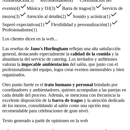
Ambientación
(
5
)
Recomendable
(
4
)
Coordinación del
evento
(
4
)
Música y DJ
(
3
)
Barra de tragos
(
3
)
Servicio de
mozos
(
3
)
Atención al detalle
(
2
)
Sonido y acústica
(
1
)
Superó expectativas
(
1
)
Flexibilidad y personalización
(
1
)
Profesionalismo
(
1
)
Los clientes dicen en la web...
Las reseñas de
Jano's Hurlingham
reflejan una alta satisfacción
general, destacando especialmente la
calidad de la comida
y la
abundancia del servicio de catering. Los invitados y anfitriones
valoran la
impecable ambientación
del salón, que junto con el
profesionalismo del equipo, logra crear eventos memorables y bien
organizados.
Otro punto fuerte es el
trato humano y personal
brindado por
coordinadores y ambientadores, quienes acompañan a las parejas en
cada detalle del proceso. Además, se menciona con frecuencia la
excelente disposición de la
barra de tragos
y la atención dedicada
de los mozos, consolidando al salón como una opción muy
recomendable para celebraciones de gran nivel.
Texto generado a partir de opiniones en la web