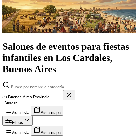
Salones de eventos
para fiestas
infantiles
en
Los Cardales,
Buenos Aires
en
Buscar
Vista lista
Vista mapa
Filtros
Vista lista
Vista mapa